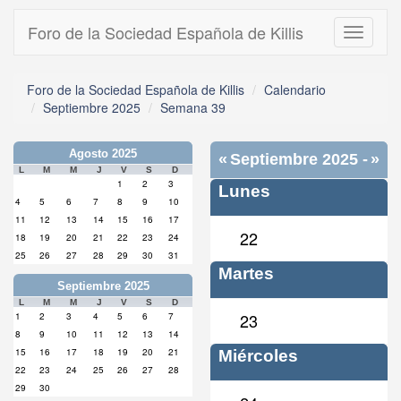
Foro de la Sociedad Española de Killis
Toggle
navigati
Foro de la Sociedad Española de Killis
Calendario
Septiembre 2025
Semana 39
Agosto 2025
«
Septiembre 2025
-
»
L
M
M
J
V
S
D
1
2
3
Lunes
Semana 39
4
5
6
7
8
9
10
11
12
13
14
15
16
17
22
18
19
20
21
22
23
24
25
26
27
28
29
30
31
Martes
Septiembre 2025
L
M
M
J
V
S
D
23
1
2
3
4
5
6
7
8
9
10
11
12
13
14
15
16
17
18
19
20
21
Miércoles
22
23
24
25
26
27
28
29
30