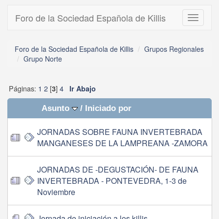
Foro de la Sociedad Española de Killis
Toggle
navigati
Foro de la Sociedad Española de Killis
Grupos Regionales
Grupo Norte
Páginas:
1
2
[
]
4
3
Ir Abajo
Asunto
/
Iniciado por
JORNADAS SOBRE FAUNA INVERTEBRADA
MANGANESES DE LA LAMPREANA -ZAMORA
JORNADAS DE -DEGUSTACIÓN- DE FAUNA
INVERTEBRADA - PONTEVEDRA, 1-3 de
Noviembre
Jornada de iniciación a los killis