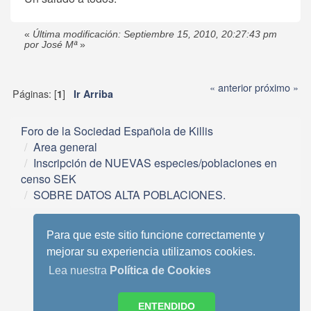
«
Última modificación: Septiembre 15, 2010, 20:27:43 pm
por José Mª
»
« anterior
próximo »
Páginas: [
]
1
Ir Arriba
Foro de la Sociedad Española de Killis
Area general
Inscripción de NUEVAS especies/poblaciones en
censo SEK
SOBRE DATOS ALTA POBLACIONES.
Para que este sitio funcione correctamente y
mejorar su experiencia utilizamos cookies.
Lea nuestra
Política de Cookies
Tema móvil basado en Reboot 2.0.1 de StudioCrimes
SMF 2.0.13
|
SMF © 2013
,
Simple Machines
ENTENDIDO
SimplePortal 2.3.6 © 2008-2014, SimplePortal