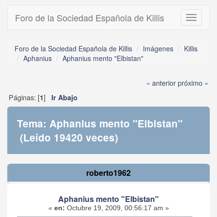
Foro de la Sociedad Española de Killis
Toggle
navigati
Foro de la Sociedad Española de Killis
Imágenes
Killis
Aphanius
Aphanius mento "Elbistan"
« anterior
próximo »
Páginas: [
]
1
Ir Abajo
Tema: Aphanius mento "Elbistan"
(Leído 19420 veces)
roberto1962
Aphanius mento "Elbistan"
«
en:
Octubre 19, 2009, 00:56:17 am »