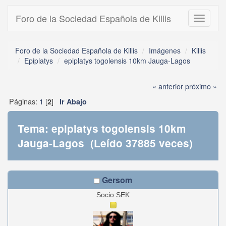
Foro de la Sociedad Española de Killis
Toggle
navigati
Foro de la Sociedad Española de Killis
Imágenes
Killis
Epiplatys
epiplatys togolensis 10km Jauga-Lagos
« anterior
próximo »
Páginas:
1
[
]
2
Ir Abajo
Tema: epiplatys togolensis 10km
Jauga-Lagos (Leído 37885 veces)
Gersom
Socio SEK