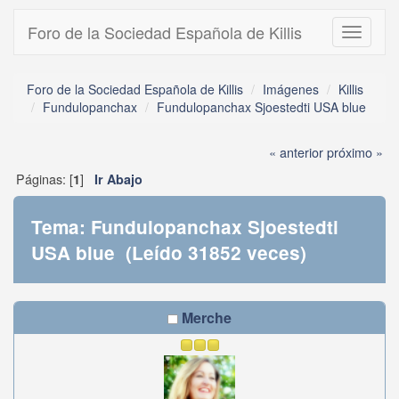
Foro de la Sociedad Española de Killis
Toggle
navigati
Foro de la Sociedad Española de Killis
Imágenes
Killis
Fundulopanchax
Fundulopanchax Sjoestedti USA blue
« anterior
próximo »
Páginas: [
]
1
Ir Abajo
Tema: Fundulopanchax Sjoestedti
USA blue (Leído 31852 veces)
Merche