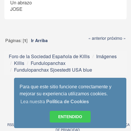
Un abrazo
JOSE
« anterior
próximo »
Páginas: [
]
1
Ir Arriba
Foro de la Sociedad Española de Killis
Imágenes
Killis
Fundulopanchax
Fundulopanchax Sjoestedti USA blue
Para que este sitio funcione correctamente y
mejorar su experiencia utilizamos cookies.
Lea nuestra
Política de Cookies
Tema móvil basado en Reboot 2.0.1 de StudioCrimes
SMF 2.0.13
|
SMF © 2013
,
Simple Machines
ENTENDIDO
SimplePortal 2.3.6 © 2008-2014, SimplePortal
RSS
WAP2
AVISO LEGAL
POLITICA DE COOKIES
POLITICA
DE PRIVACIDAD