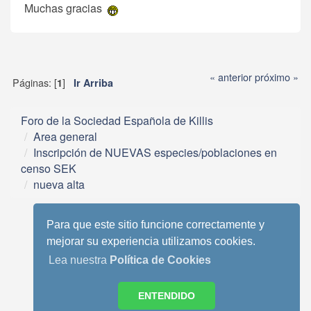
Muchas gracias
« anterior
próximo »
Páginas: [
]
1
Ir Arriba
Foro de la Sociedad Española de Killis
Area general
Inscripción de NUEVAS especies/poblaciones en
censo SEK
nueva alta
Para que este sitio funcione correctamente y
mejorar su experiencia utilizamos cookies.
Lea nuestra
Política de Cookies
Tema móvil basado en Reboot 2.0.1 de StudioCrimes
SMF 2.0.13
|
SMF © 2013
,
Simple Machines
ENTENDIDO
SimplePortal 2.3.6 © 2008-2014, SimplePortal