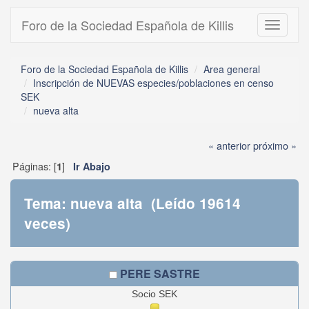
Foro de la Sociedad Española de Killis
Toggle
navigati
Foro de la Sociedad Española de Killis
Area general
Inscripción de NUEVAS especies/poblaciones en censo
SEK
nueva alta
« anterior
próximo »
Páginas: [
]
1
Ir Abajo
Tema: nueva alta (Leído 19614
veces)
PERE SASTRE
Socio SEK