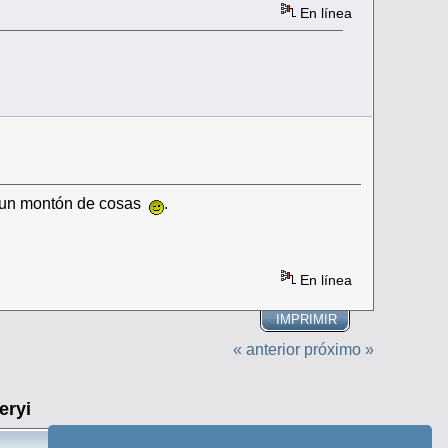
En línea
s un montón de cosas
.
En línea
IMPRIMIR
« anterior
próximo »
eryi
Ir a: