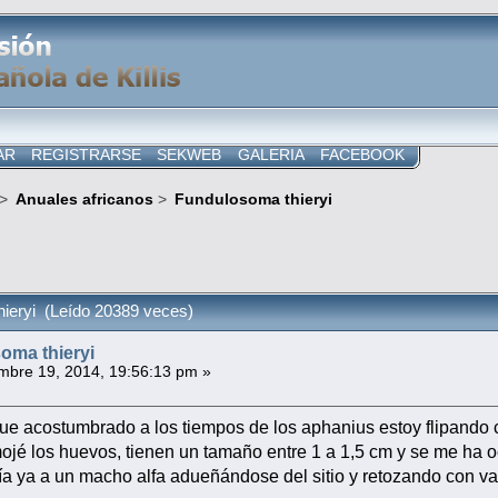
AR
REGISTRARSE
SEKWEB
GALERIA
FACEBOOK
>
Anuales africanos
>
Fundulosoma thieryi
ieryi (Leído 20389 veces)
oma thieryi
mbre 19, 2014, 19:56:13 pm »
ue acostumbrado a los tiempos de los aphanius estoy flipand
jé los huevos, tienen un tamaño entre 1 a 1,5 cm y se me ha oc
ía ya a un macho alfa adueñándose del sitio y retozando con v