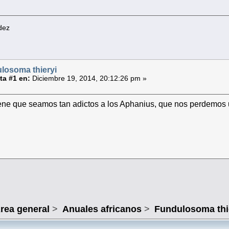
dez
losoma thieryi
a #1 en:
Diciembre 19, 2014, 20:12:26 pm »
tiene que seamos tan adictos a los Aphanius, que nos perdemo
rea general
>
Anuales africanos
>
Fundulosoma thi