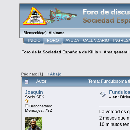
Bienvenido(a),
Visitante
INICIO
FORO
AYUDA
CALENDARIO
INGRES
Foro de la Sociedad Española de Killis
>
Area general
Páginas: [
1
]
Ir Abajo
Autor
Tema: Fundulosoma th
Joaquin
Fundulos
Socio SEK
«
en:
Dicie
Desconectado
Mensajes: 792
La verdad es q
2 meses que mo
10 minutos ten