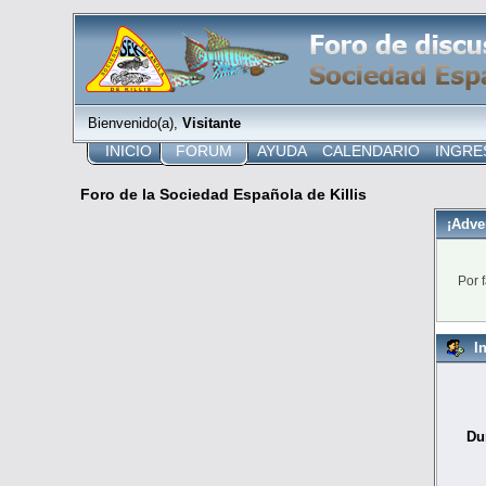
Bienvenido(a),
Visitante
INICIO
FORUM
AYUDA
CALENDARIO
INGRE
Foro de la Sociedad Española de Killis
¡Adve
Por 
I
Du