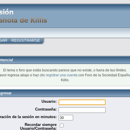
SAR
REGISTRARSE
rtencia!
El tema o foro que estás buscando parece que no existe, o fuera de tus límites.
favor ingresa abajo o haz clic
registrar una cuenta
con Foro de la Sociedad Españo
Killis.
ngresar
Usuario:
Contraseña:
ración de la sesión en minutos:
Recordar siempre
Usuario/Contraseña: