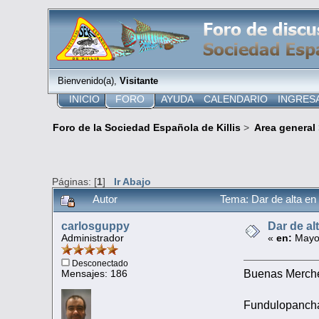
Bienvenido(a),
Visitante
INICIO
FORO
AYUDA
CALENDARIO
INGRES
Foro de la Sociedad Española de Killis
>
Area general
Páginas: [
1
]
Ir Abajo
Autor
Tema: Dar de alta e
carlosguppy
Dar de al
Administrador
«
en:
Mayo 
Desconectado
Buenas Merche
Mensajes: 186
Fundulopancha