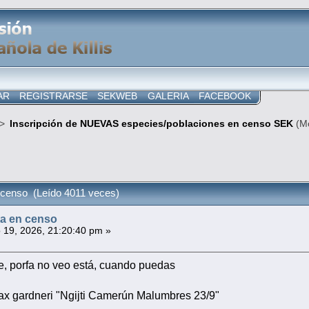
AR
REGISTRARSE
SEKWEB
GALERIA
FACEBOOK
>
Inscripción de NUEVAS especies/poblaciones en censo SEK
(M
 censo (Leído 4011 veces)
ta en censo
19, 2026, 21:20:40 pm »
, porfa no veo está, cuando puedas
x gardneri "Ngijti Camerún Malumbres 23/9"