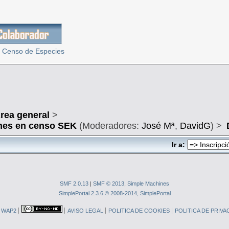
 Censo de Especies
rea general
>
nes en censo SEK
(Moderadores:
José Mª
,
DavidG
) >
Ir a:
SMF 2.0.13
|
SMF © 2013
,
Simple Machines
SimplePortal 2.3.6 © 2008-2014, SimplePortal
WAP2
AVISO LEGAL
POLITICA DE COOKIES
POLITICA DE PRIVA