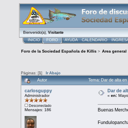
Bienvenido(a),
Visitante
INICIO
FORO
AYUDA
CALENDARIO
INGRES
Foro de la Sociedad Española de Killis
>
Area general
Páginas: [
1
]
Ir Abajo
Autor
Tema: Dar de alta en
carlosguppy
Dar de al
Administrador
«
en:
Mayo 
Desconectado
Buenas Merche
Mensajes: 186
Fundulopancha