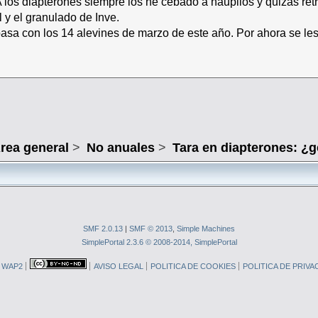
A los diapterones siempre los he cebado a nauplios y quizas ret
 y el granulado de Inve.
sa con los 14 alevines de marzo de este año. Por ahora se les 
rea general
>
No anuales
>
Tara en diapterones: ¿g
SMF 2.0.13
|
SMF © 2013
,
Simple Machines
SimplePortal 2.3.6 © 2008-2014, SimplePortal
WAP2
AVISO LEGAL
POLITICA DE COOKIES
POLITICA DE PRIVA