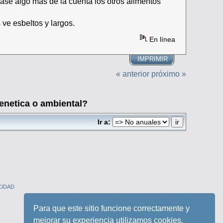
rasé algo mas de la cuenta los otros alimentos
ve esbeltos y largos.
En línea
IMPRIMIR
« anterior
próximo »
enetica o ambiental?
Ir a:
CIDAD
Para que este sitio funcione correctamente y
mejorar su experiencia utilizamos cookies.