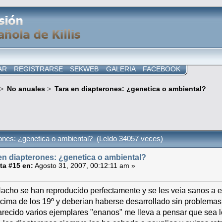
AR
REGISTRARSE
SEKWEB
GALERIA
FACEBOOK
>
No anuales
>
Tara en diapterones: ¿genetica o ambiental?
rones: ¿genetica o ambiental? (Leído 34057 veces)
en diapterones: ¿genetica o ambiental?
ta #15 en:
Agosto 31, 2007, 00:12:11 am »
acho se han reproducido perfectamente y se les veia sanos a e
cima de los 19º y deberian haberse desarrollado sin problema
ecido varios ejemplares "enanos" me lleva a pensar que sea lo