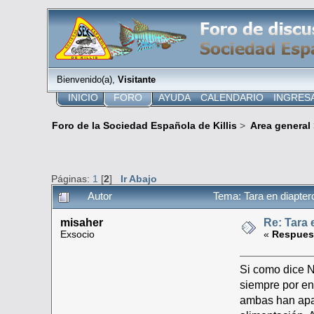
Bienvenido(a),
Visitante
INICIO
FORO
AYUDA
CALENDARIO
INGRES
Foro de la Sociedad Española de Killis
>
Area general
Páginas:
1
[
2
]
Ir Abajo
Autor
Tema: Tara en diapte
misaher
Re: Tara 
Exsocio
«
Respues
Si como dice N
siempre por en
ambas han apar