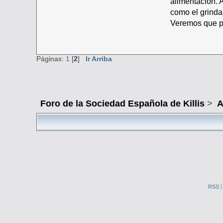
alimentación. 
como el grindal
Veremos que pa
Páginas:
1
[
2
]
Ir Arriba
Foro de la Sociedad Española de Killis
>
A
RSS