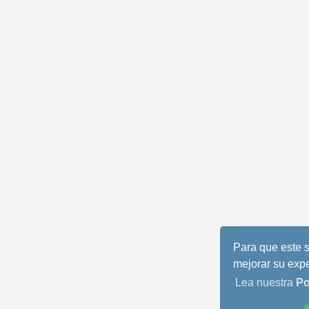
Para que este s
mejorar su expe
Lea nuestra
Po