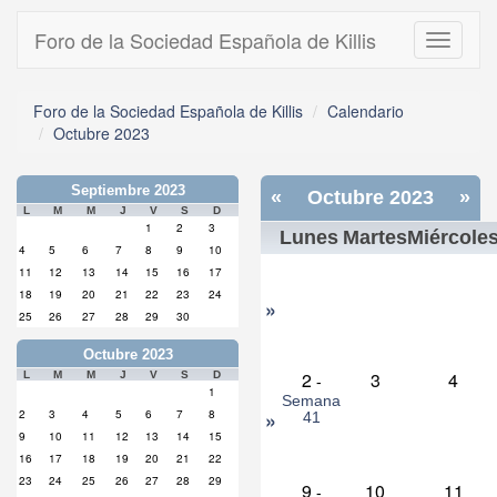
Foro de la Sociedad Española de Killis
Toggle
navigati
Foro de la Sociedad Española de Killis
Calendario
Octubre 2023
Septiembre 2023
«
Octubre 2023
»
L
M
M
J
V
S
D
1
2
3
Lunes
Martes
Miércole
4
5
6
7
8
9
10
11
12
13
14
15
16
17
18
19
20
21
22
23
24
»
25
26
27
28
29
30
Octubre 2023
2
3
4
L
M
M
J
V
S
D
-
1
Semana
»
2
3
4
5
6
7
8
41
9
10
11
12
13
14
15
16
17
18
19
20
21
22
23
24
25
26
27
28
29
9
10
11
-