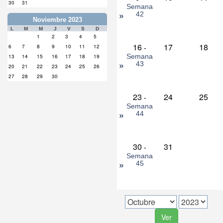
30
31
Semana
»
42
Noviembre 2023
L
M
M
J
V
S
D
1
2
3
4
5
16
17
18
6
7
8
9
10
11
12
-
Semana
13
14
15
16
17
18
19
»
43
20
21
22
23
24
25
26
27
28
29
30
23
24
25
-
Semana
»
44
30
31
-
Semana
»
45