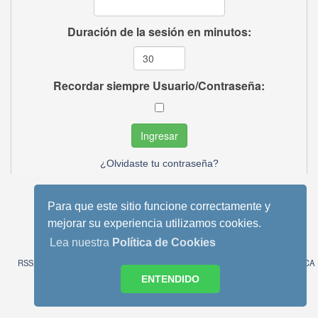
Duración de la sesión en minutos:
Recordar siempre Usuario/Contraseña:
¿Olvidaste tu contraseña?
Para que este sitio funcione correctamente y
mejorar su experiencia utilizamos cookies.
Tema móvil basado en Reboot 2.0.1 de StudioCrimes
SMF 2.0.13
|
SMF © 2013
,
Simple Machines
Lea nuestra
Política de Cookies
SimplePortal 2.3.6 © 2008-2014, SimplePortal
RSS
WAP2
AVISO LEGAL
POLITICA DE COOKIES
POLITICA
DE PRIVACIDAD
ENTENDIDO