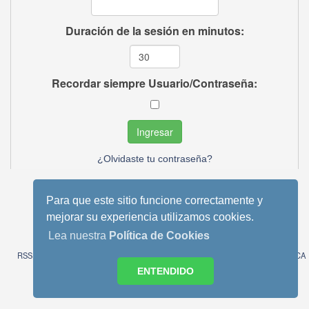
Duración de la sesión en minutos:
Recordar siempre Usuario/Contraseña:
¿Olvidaste tu contraseña?
Para que este sitio funcione correctamente y
mejorar su experiencia utilizamos cookies.
Tema móvil basado en Reboot 2.0.1 de StudioCrimes
SMF 2.0.13
|
SMF © 2013
,
Simple Machines
Lea nuestra
Política de Cookies
SimplePortal 2.3.6 © 2008-2014, SimplePortal
RSS
WAP2
AVISO LEGAL
POLITICA DE COOKIES
POLITICA
DE PRIVACIDAD
ENTENDIDO