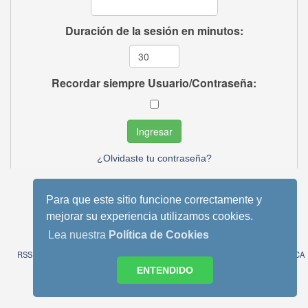
Duración de la sesión en minutos:
Recordar siempre Usuario/Contraseña:
¿Olvidaste tu contraseña?
Para que este sitio funcione correctamente y
mejorar su experiencia utilizamos cookies.
Tema móvil basado en Reboot 2.0.1 de StudioCrimes
SMF 2.0.13
|
SMF © 2013
,
Simple Machines
Lea nuestra
Política de Cookies
SimplePortal 2.3.6 © 2008-2014, SimplePortal
RSS
WAP2
AVISO LEGAL
POLITICA DE COOKIES
POLITICA
DE PRIVACIDAD
ENTENDIDO