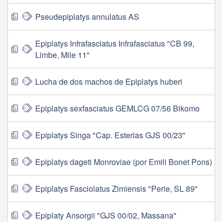
Pseudepiplatys annulatus AS
Epiplatys Infrafasciatus Infrafasciatus "CB 99,
Limbe, Mile 11"
Lucha de dos machos de Epiplatys huberi
Epiplatys sexfasciatus GEMLCG 07/56 Bikomo
Epiplatys Singa "Cap. Esterias GJS 00/23"
Epiplatys dageti Monroviae (por Emili Bonet Pons)
Epiplatys Fasciolatus Zimiensis "Perie, SL 89"
Epiplaty Ansorgii "GJS 00/02, Massana"