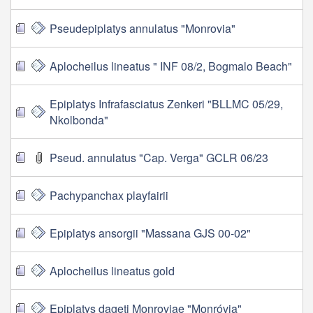
Pseudepiplatys annulatus "Monrovia"
Aplocheilus lineatus " INF 08/2, Bogmalo Beach"
Epiplatys Infrafasciatus Zenkeri "BLLMC 05/29,
Nkolbonda"
Pseud. annulatus "Cap. Verga" GCLR 06/23
Pachypanchax playfairii
Epiplatys ansorgii "Massana GJS 00-02"
Aplocheilus lineatus gold
Epiplatys dageti Monroviae "Monróvia"