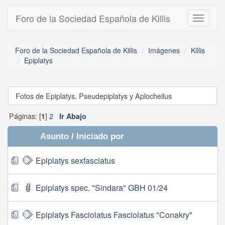
Foro de la Sociedad Española de Killis
Toggle
navigati
Foro de la Sociedad Española de Killis
Imágenes
Killis
Epiplatys
Fotos de Epiplatys, Pseudepiplatys y Aplocheilus
Páginas: [
]
2
1
Ir Abajo
Asunto
/
Iniciado por
Epiplatys sexfasciatus
Epiplatys spec. "Sindara" GBH 01/24
Epiplatys Fasciolatus Fasciolatus "Conakry"