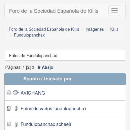
Foro de la Sociedad Española de Killis
Toggle
navigati
Foro de la Sociedad Española de Killis
Imágenes
Killis
Fundulopanchax
Fotos de Fundulopanchax
Páginas:
1
[
]
3
2
Ir Abajo
Asunto
/
Iniciado por
AVICHANG
Fotos de varios fundulopanchax
Fundulopanchax scheeli