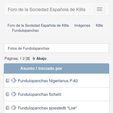
Foro de la Sociedad Española de Killis
Toggle
navigati
Foro de la Sociedad Española de Killis
Imágenes
Killis
Fundulopanchax
Fotos de Fundulopanchax
Páginas:
1
2
[
]
3
Ir Abajo
Asunto
/
Iniciado por
Fundulopanchax Nigerianus P-82
Fundulopanchax Schelli
Fundulopanchax sjoestedti "Loe"