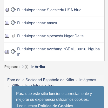
Fundulopanchax Sjoestedti USA blue
Fundulopanchax amieti
Fundulopanchax sjoestedti Niger Delta
Fundulopanchax avichang "GEML 00/16, Nguba
II"
Páginas:
1
2
[
]
3
Ir Arriba
Foro de la Sociedad Española de Killis
Imágenes
Killis
Fundulopanchax
Para que este sitio funcione correctamente y
mejorar su experiencia utilizamos cookies.
Lea nuestra
Política de Cookies