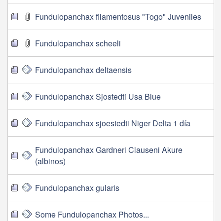
Fundulopanchax filamentosus "Togo" Juveniles
Fundulopanchax scheeli
Fundulopanchax deltaensis
Fundulopanchax Sjostedti Usa Blue
Fundulopanchax sjoestedti Niger Delta 1 día
Fundulopanchax Gardneri Clauseni Akure
(albinos)
Fundulopanchax gularis
Some Fundulopanchax Photos...