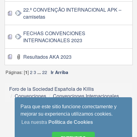
22.ª CONVENÇÃO INTERNACIONAL APK –
camisetas
FECHAS CONVENCIONES
INTERNACIONALES 2023
Resultados AKA 2023
Páginas: [
]
2
3
22
1
...
Ir Arriba
Foro de la Sociedad Española de Killis
Convenciones
Convenciones Internacionales
Para que este sitio funcione correctamente y
mejorar su experiencia utilizamos cookies.
Lea nuestra
Política de Cookies
Tema móvil basado en Reboot 2.0.1 de StudioCrimes
SMF 2.0.13
|
SMF © 2013
,
Simple Machines