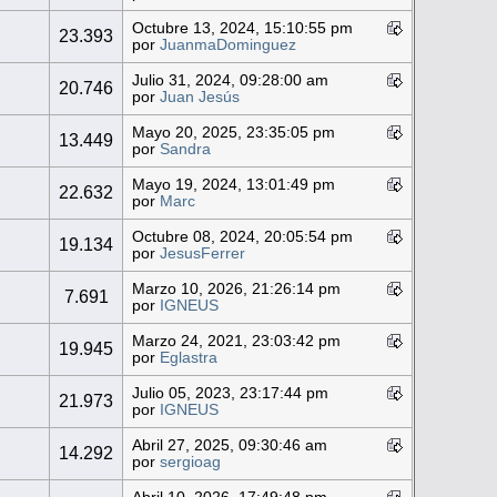
Octubre 13, 2024, 15:10:55 pm
2
23.393
por
JuanmaDominguez
Julio 31, 2024, 09:28:00 am
2
20.746
por
Juan Jesús
Mayo 20, 2025, 23:35:05 pm
2
13.449
por
Sandra
Mayo 19, 2024, 13:01:49 pm
2
22.632
por
Marc
Octubre 08, 2024, 20:05:54 pm
2
19.134
por
JesusFerrer
Marzo 10, 2026, 21:26:14 pm
2
7.691
por
IGNEUS
Marzo 24, 2021, 23:03:42 pm
2
19.945
por
Eglastra
Julio 05, 2023, 23:17:44 pm
3
21.973
por
IGNEUS
Abril 27, 2025, 09:30:46 am
3
14.292
por
sergioag