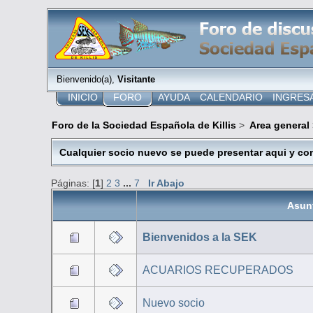
Bienvenido(a),
Visitante
INICIO
FORO
AYUDA
CALENDARIO
INGRES
Foro de la Sociedad Española de Killis
>
Area general
Cualquier socio nuevo se puede presentar aqui y con
Páginas: [
1
]
2
3
...
7
Ir Abajo
Asun
Bienvenidos a la SEK
ACUARIOS RECUPERADOS
Nuevo socio