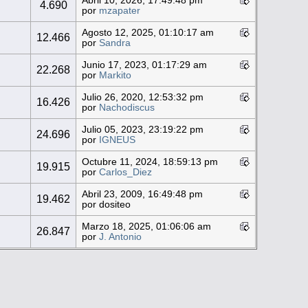
Abril 10, 2026, 17:49:48 pm
3
4.690
por
mzapater
Agosto 12, 2025, 01:10:17 am
3
12.466
por
Sandra
Junio 17, 2023, 01:17:29 am
4
22.268
por
Markito
Julio 26, 2020, 12:53:32 pm
4
16.426
por
Nachodiscus
Julio 05, 2023, 23:19:22 pm
4
24.696
por
IGNEUS
Octubre 11, 2024, 18:59:13 pm
4
19.915
por
Carlos_Diez
Abril 23, 2009, 16:49:48 pm
4
19.462
por dositeo
Marzo 18, 2025, 01:06:06 am
5
26.847
por
J. Antonio