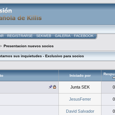
AR
REGISTRARSE
SEKWEB
GALERIA
FACEBOOK
>
Presentacion nuevos socios
tarnos sus inquietudes - Exclusivo para socios
Respu
to
Iniciado por
Junta SEK
JesusFerrer
David Salvador