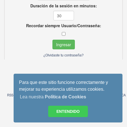
Duración de la sesión en minutos:
Recordar siempre Usuario/Contraseña:
¿Olvidaste tu contraseña?
Tema móvil basado en Reboot 2.0.1 de StudioCrimes
Para que este sitio funcione correctamente y
SMF 2.0.13
|
SMF © 2013
,
Simple Machines
mejorar su experiencia utilizamos cookies.
SimplePortal © 2008-2014, SimplePortal
RSS
WAP2
AVISO LEGAL
POLITICA DE COOKIES
POLITICA
Lea nuestra
Política de Cookies
DE PRIVACIDAD
ENTENDIDO