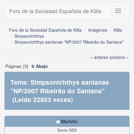
Foro de la Sociedad Española de Killis
Toggle
navigati
Foro de la Sociedad Española de Killis
Imágenes
Killis
Simpsonichthys
Simpsonichthys santanae "NP/2007 Ribeirão do Santana"
« anterior
próximo »
Páginas: [
]
1
Ir Abajo
Tema: Simpsonichthys santanae
"NP/2007 Ribeirão do Santana"
(Leído 22853 veces)
Markito
Socio SEK