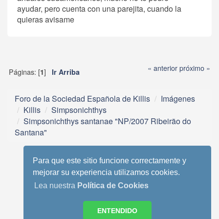
ayudar, pero cuenta con una parejita, cuando la
quieras avisame
« anterior
próximo »
Páginas: [
]
1
Ir Arriba
Foro de la Sociedad Española de Killis
Imágenes
Killis
Simpsonichthys
Simpsonichthys santanae "NP/2007 Ribeirão do
Santana"
Para que este sitio funcione correctamente y
mejorar su experiencia utilizamos cookies.
Lea nuestra
Política de Cookies
Tema móvil basado en Reboot 2.0.1 de StudioCrimes
SMF 2.0.13
|
SMF © 2013
,
Simple Machines
ENTENDIDO
SimplePortal 2.3.6 © 2008-2014, SimplePortal