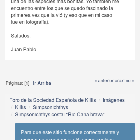
una de las especies más bonitas. Yo también me
encuentro entre los que se quedo fascinado la
primerea vez que la vió (y eso que en mi caso
fue en fotografía).
Saludos,
Juan Pablo
« anterior
próximo »
Páginas: [
]
1
Ir Arriba
Foro de la Sociedad Española de Killis
Imágenes
Killis
Simpsonichthys
Simpsonichthys costai "Rio Cana brava"
Para que este sitio funcione correctamente y
mejorar su experiencia utilizamos cookies.