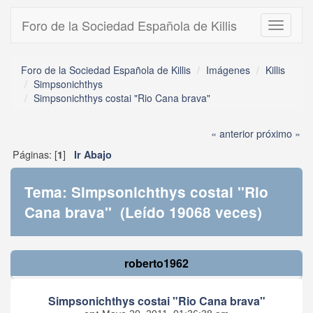
Foro de la Sociedad Española de Killis
Toggle
navigati
Foro de la Sociedad Española de Killis
Imágenes
Killis
Simpsonichthys
Simpsonichthys costai "Rio Cana brava"
« anterior
próximo »
Páginas: [
]
1
Ir Abajo
Tema: Simpsonichthys costai "Rio
Cana brava" (Leído 19068 veces)
roberto1962
Simpsonichthys costai "Rio Cana brava"