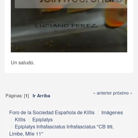
Un saludo.
« anterior
próximo »
Páginas: [
]
1
Ir Arriba
Foro de la Sociedad Española de Killis
Imágenes
Killis
Epiplatys
Epiplatys Infrafasciatus Infrafasciatus "CB 99,
Limbe, Mile 11"