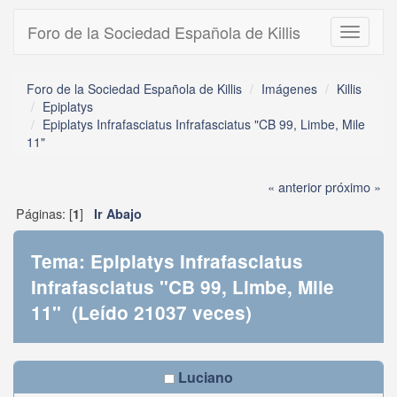
Foro de la Sociedad Española de Killis
Toggle
navigati
Foro de la Sociedad Española de Killis
Imágenes
Killis
Epiplatys
Epiplatys Infrafasciatus Infrafasciatus "CB 99, Limbe, Mile
11"
« anterior
próximo »
Páginas: [
]
1
Ir Abajo
Tema: Epiplatys Infrafasciatus
Infrafasciatus "CB 99, Limbe, Mile
11" (Leído 21037 veces)
Luciano