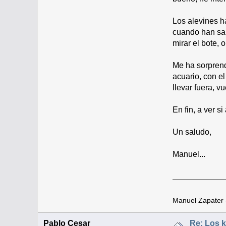
Los alevines h
cuando han sal
mirar el bote, 
Me ha sorprend
acuario, con e
llevar fuera, vu
En fin, a ver s
Un saludo,
Manuel...
Manuel Zapater
Pablo Cesar
Re: Los k