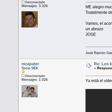
Desconectado
Mensajes: 3.326
ME alegro much
Toatalmente de
Vamos, el acon
un abrazo
JOSE
José Ramón Gar
mzapater
Re: Los k
Socio SEK
«
Respuest
Desconectado
Mensajes: 1.026
Ya está el víd