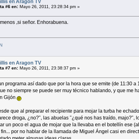
illis en Aragon TV
a #6 en:
Mayo 26, 2011, 23:28:34 pm »
omenos ,si señor. Enhorabuena.
RN
illis en Aragon TV
a #7 en:
Mayo 26, 2011, 23:38:37 pm »
 un programa así dado que por la hora que se emite (de 11:30 a 
í que no siempre se puede ser muy técnico hablando, y que me 
en Gijón
esde que al preparar el recipiente para mojar la turba he echad
arece droga, ¿no?", las abuelas "¿qué nos has traído, majo?", l
iar un poco el agua de mojar que la llevaba en el botellín ese (a
 fin... por no hablar de la llamada de Miguel Ángel casi en dire
ntado meter algunas ideas claras.