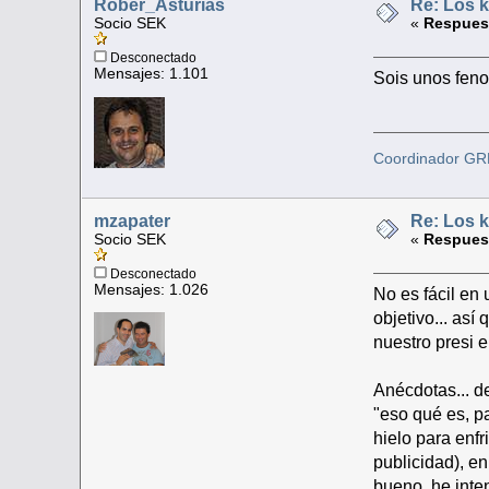
Rober_Asturias
Re: Los k
Socio SEK
«
Respuest
Desconectado
Mensajes: 1.101
Sois unos fen
Coordinador G
mzapater
Re: Los k
Socio SEK
«
Respuest
Desconectado
Mensajes: 1.026
No es fácil en
objetivo... as
nuestro presi 
Anécdotas... d
"eso qué es, p
hielo para enfr
publicidad), en
bueno, he inte