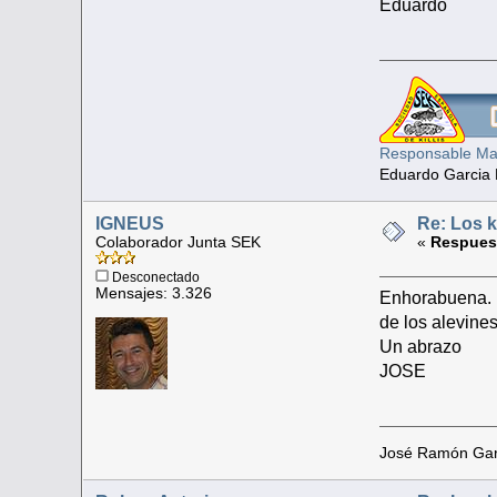
Eduardo
Responsable Man
Eduardo Garcia 
IGNEUS
Re: Los k
Colaborador Junta SEK
«
Respuest
Desconectado
Mensajes: 3.326
Enhorabuena. H
de los alevine
Un abrazo
JOSE
José Ramón Gar