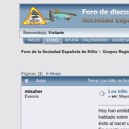
Bienvenido(a),
Visitante
INICIO
FORO
AYUDA
CALENDARIO
INGRES
Foro de la Sociedad Española de Killis
>
Grupos Regi
Páginas: [
1
]
Ir Abajo
Autor
Tema: Los killis en A
misaher
Los killi
Exsocio
«
en:
Mayo 
Hoy han emitid
hablado sobre 
éxito al nacer