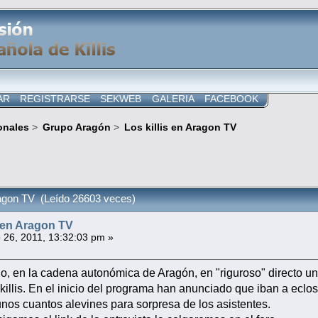
AR
REGISTRARSE
SEKWEB
GALERIA
FACEBOOK
onales
>
Grupo Aragón
>
Los killis en Aragon TV
ragon TV (Leído 26603 veces)
s en Aragon TV
26, 2011, 13:32:03 pm »
o, en la cadena autonómica de Aragón, en "riguroso" directo u
killis. En el inicio del programa han anunciado que iban a eclos
 unos cuantos alevines para sorpresa de los asistentes.