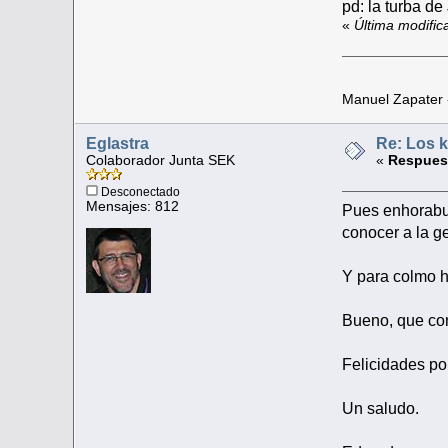
pd: la turba de
«
Última modifi
Manuel Zapater
Eglastra
Re: Los k
Colaborador Junta SEK
«
Respuest
Desconectado
Mensajes: 812
Pues enhorabu
conocer a la ge
Y para colmo h
Bueno, que com
Felicidades por
Un saludo.