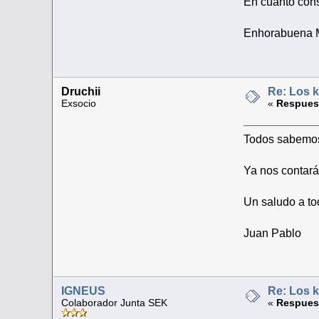
En cuanto consi
Enhorabuena 
Druchii
Re: Los k
Exsocio
«
Respuest
Todos sabemos 
Ya nos contarás...
Un saludo a to
Juan Pablo
IGNEUS
Re: Los k
Colaborador Junta SEK
«
Respuest