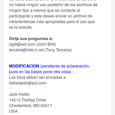
no habrá ningún uso posterior de los archivos de
ningún tipo a menos que se contacte al
participante y este desee enviar un archivo de
características más apropiadas para el uso que
se le solicite.
Dirija sus preguntas a:
xjg9@aol.com
(John Brill)
terceira@ride.ri.net
(Tony Terceira)
MODIFICACION
(pendiente de aclararación,
pues en las bases pone otra cosa) :
Las fotos deben ser enviadas a
hellerjackl@aol.com
Jack Heller
14212 Trailtop Drive
Chesterfield, MO 63017
USA