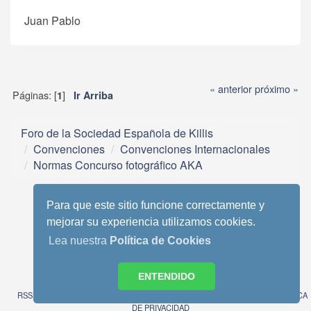
Juan Pablo
« anterior
próximo »
Páginas: [
]
1
Ir Arriba
Foro de la Sociedad Española de Killis
Convenciones
Convenciones Internacionales
Normas Concurso fotográfico AKA
Para que este sitio funcione correctamente y
mejorar su experiencia utilizamos cookies.
Lea nuestra
Política de Cookies
Tema móvil basado en Reboot 2.0.1 de StudioCrimes
SMF 2.0.13
|
SMF © 2013
,
Simple Machines
ENTENDIDO
SimplePortal 2.3.6 © 2008-2014, SimplePortal
RSS
WAP2
AVISO LEGAL
POLITICA DE COOKIES
POLITICA
DE PRIVACIDAD