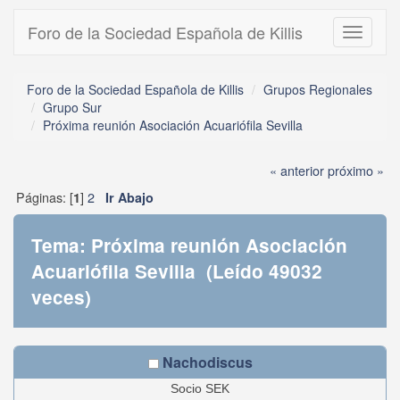
Foro de la Sociedad Española de Killis
Toggle
navigati
Foro de la Sociedad Española de Killis
Grupos Regionales
Grupo Sur
Próxima reunión Asociación Acuariófila Sevilla
« anterior
próximo »
Páginas: [
]
2
1
Ir Abajo
Tema: Próxima reunión Asociación
Acuariófila Sevilla (Leído 49032
veces)
Nachodiscus
Socio SEK