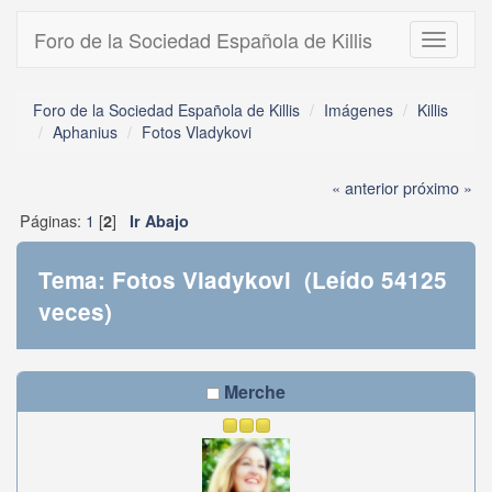
Foro de la Sociedad Española de Killis
Toggle
navigati
Foro de la Sociedad Española de Killis
Imágenes
Killis
Aphanius
Fotos Vladykovi
« anterior
próximo »
Páginas:
1
[
]
2
Ir Abajo
Tema: Fotos Vladykovi (Leído 54125
veces)
Merche