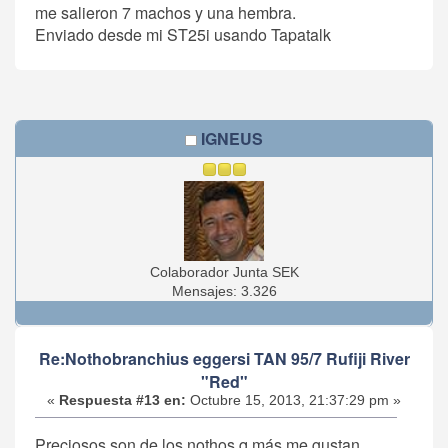
me salieron 7 machos y una hembra.
Enviado desde mi ST25i usando Tapatalk
IGNEUS
Colaborador Junta SEK
Mensajes: 3.326
Re:Nothobranchius eggersi TAN 95/7 Rufiji River
"Red"
«
Respuesta #13 en:
Octubre 15, 2013, 21:37:29 pm »
Preciosos son de los nothos q más me gustan