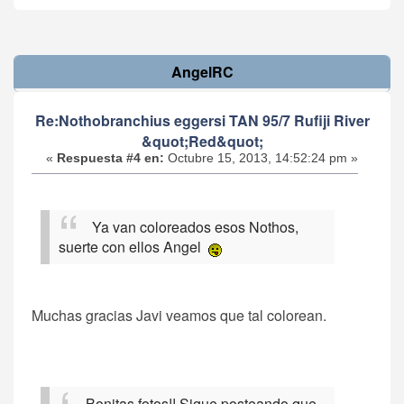
AngelRC
Re:Nothobranchius eggersi TAN 95/7 Rufiji River
&quot;Red&quot;
«
Respuesta #4 en:
Octubre 15, 2013, 14:52:24 pm »
Ya van coloreados esos Nothos,
suerte con ellos Angel
Muchas gracias Javi veamos que tal colorean.
Bonitas fotos!! Sigue posteando que