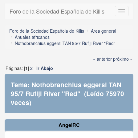
Foro de la Sociedad Española de Killis
Toggle
navigati
Foro de la Sociedad Española de Killis
Area general
Anuales africanos
Nothobranchius eggersi TAN 95/7 Rufiji River "Red"
« anterior
próximo »
Páginas: [
]
2
1
Ir Abajo
Tema: Nothobranchius eggersi TAN
95/7 Rufiji River "Red" (Leído 75970
veces)
AngelRC