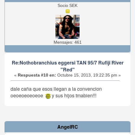
Socio SEK
Mensajes: 461
Re:Nothobranchius eggersi TAN 95/7 Rufiji River
"Red"
«
Respuesta #10 en:
Octubre 15, 2013, 19:22:35 pm »
dale caña que esos llegan a la convencion
oeoeoeoeoeoe
y sus hijos tmabien!!!
AngelRC