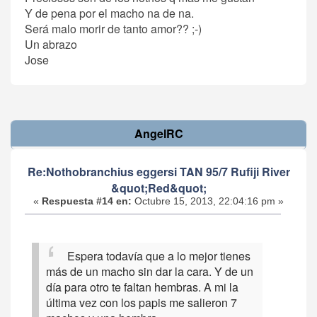
Y de pena por el macho na de na.
Será malo morir de tanto amor?? ;-)
Un abrazo
Jose
AngelRC
Re:Nothobranchius eggersi TAN 95/7 Rufiji River
&quot;Red&quot;
«
Respuesta #14 en:
Octubre 15, 2013, 22:04:16 pm »
Espera todavía que a lo mejor tienes
más de un macho sin dar la cara. Y de un
día para otro te faltan hembras. A mi la
última vez con los papis me salieron 7