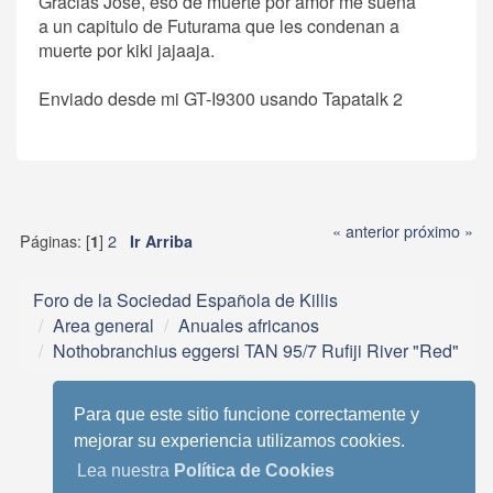
Gracias Jose, eso de muerte por amor me suena
a un capitulo de Futurama que les condenan a
muerte por kiki jajaaja.
Enviado desde mi GT-I9300 usando Tapatalk 2
« anterior
próximo »
Páginas: [
]
2
1
Ir Arriba
Foro de la Sociedad Española de Killis
Area general
Anuales africanos
Nothobranchius eggersi TAN 95/7 Rufiji River "Red"
Para que este sitio funcione correctamente y
mejorar su experiencia utilizamos cookies.
Lea nuestra
Política de Cookies