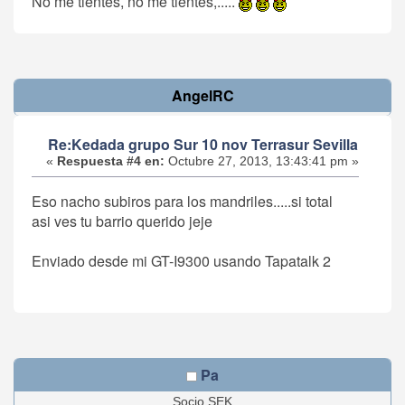
No me tientes, no me tientes,.....
AngelRC
Re:Kedada grupo Sur 10 nov Terrasur Sevilla
«
Respuesta #4 en:
Octubre 27, 2013, 13:43:41 pm »
Eso nacho subiros para los mandriles.....si total
asi ves tu barrio querido jeje
Enviado desde mi GT-I9300 usando Tapatalk 2
Pa
Socio SEK