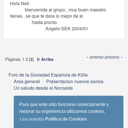
Hola Neli
bienvenida al grupo , muy buen maestro
tienes , se que te dara lo mejor de si
hasta pronto
Angelo SEK 2004/01
« anterior
próximo »
Páginas:
1
2
[
]
3
Ir Arriba
Foro de la Sociedad Española de Killis
Area general
Presentacion nuevos socios
Un saludo desde el Noroeste
Para que este sitio funcione correctamente y
mejorar su experiencia utilizamos cookies.
Lea nuestra
Política de Cookies
Tema móvil basado en Reboot 2.0.1 de StudioCrimes