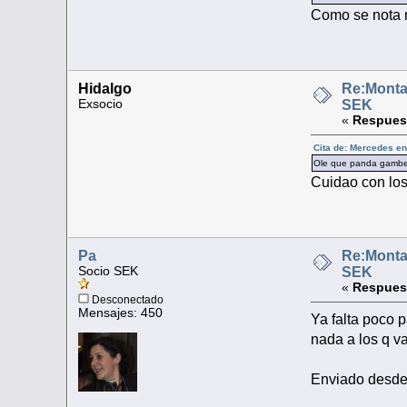
Como se nota m
Hidalgo
Re:Monta
Exsocio
SEK
«
Respues
Cita de: Mercedes e
Ole que panda gamberr
Cuidao con lo
Pa
Re:Monta
Socio SEK
SEK
«
Respues
Desconectado
Mensajes: 450
Ya falta poco 
nada a los q va
Enviado desde