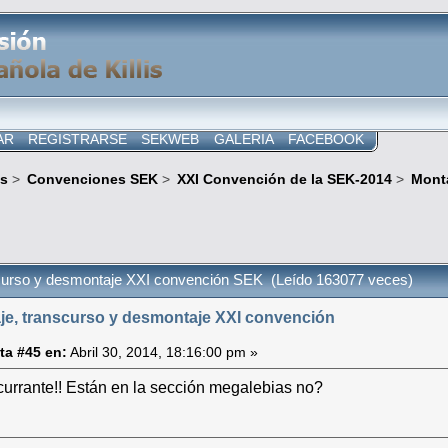
AR
REGISTRARSE
SEKWEB
GALERIA
FACEBOOK
s
>
Convenciones SEK
>
XXI Convención de la SEK-2014
>
Monta
curso y desmontaje XXI convención SEK (Leído 163077 veces)
je, transcurso y desmontaje XXI convención
ta #45 en:
Abril 30, 2014, 18:16:00 pm »
 currante!! Están en la sección megalebias no?