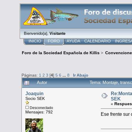
Bienvenido(a),
Visitante
INICIO
FORO
AYUDA
CALENDARIO
INGRES
Foro de la Sociedad Española de Killis
>
Convencione
Páginas:
1
2
3
[
4
]
5
6
...
8
Ir Abajo
Autor
Tema: Montaje, trans
Joaquin
Re:Monta
Socio SEK
SEK
«
Respues
Desconectado
Mensajes: 792
Ese frente sur