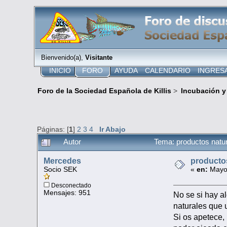
Bienvenido(a),
Visitante
INICIO
FORO
AYUDA
CALENDARIO
INGRES
Foro de la Sociedad Española de Killis
>
Incubación y
Páginas: [
1
]
2
3
4
Ir Abajo
Autor
Tema: productos natu
Mercedes
producto
Socio SEK
«
en:
Mayo 
Desconectado
Mensajes: 951
No se si hay a
naturales que 
Si os apetece,