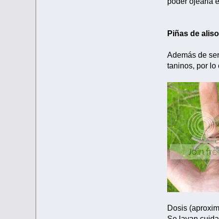
poder ojearla 
Piñas de alis
Además de serv
taninos, por l
Dosis (aproxim
Se lavan cuida