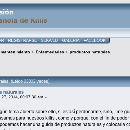
AR
REGISTRARSE
SEKWEB
GALERIA
FACEBOOK
 mantenimiento
>
Enfermedades
>
productos naturales
rales (Leído 93803 veces)
s naturales
27, 2014, 00:07:30 am »
lgún tema abierto sobre ello, si es así perdonarme, sino, ,,me g
usamos para nuestros killis , como y porque, con el fin de pod
 podemos hacer una guida de productos naturales y colocarla co