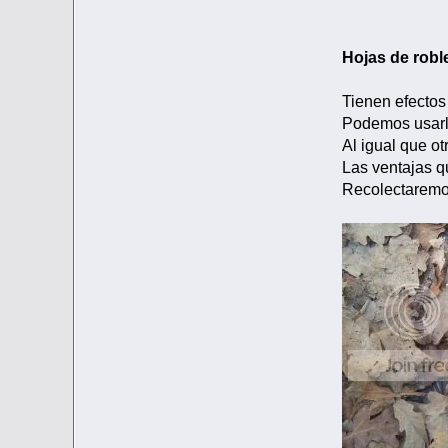
Hojas de robl
Tienen efectos 
Podemos usarla
Al igual que o
Las ventajas q
Recolectaremos