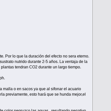
e. Por lo que la duración del efecto no sera eterno.
ustrato nutrido durante 2-5 años. La ventaja de la
las plantas tendran CO2 durante un largo tiempo.
ph.
na malla o en sacos ya que al sifonar el acuario
virla previamente, esto hará que se hunda mejor,el
e color negruzco las aguas,,,resultando negativo