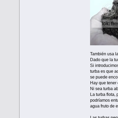
También usa la
Dado que la tur
Si introducimo
turba es que ac
se puede encon
Hay que tener 
Ni sea turba a
La turba flota,
podríamos entur
agua fruto de 
Las turbas neg