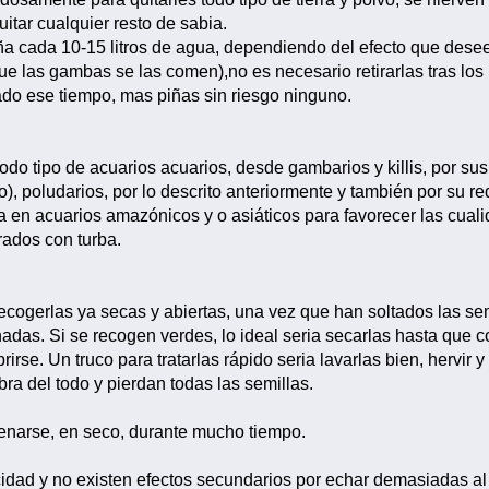
uitar cualquier resto de sabia.
ña cada 10-15 litros de agua, dependiendo del efecto que des
e las gambas se las comen),no es necesario retirarlas tras lo
sado ese tiempo, mas piñas sin riesgo ninguno.
todo tipo de acuarios acuarios, desde gambarios y killis, por s
), poludarios, por lo descrito anteriormente y también por su r
 en acuarios amazónicos y o asiáticos para favorecer las cua
trados con turba.
cogerlas ya secas y abiertas, una vez que han soltados las se
adas. Si se recogen verdes, lo ideal seria secarlas hasta que 
brirse. Un truco para tratarlas rápido seria lavarlas bien, hervir y
ra del todo y pierdan todas las semillas.
narse, en seco, durante mucho tiempo.
idad y no existen efectos secundarios por echar demasiadas al