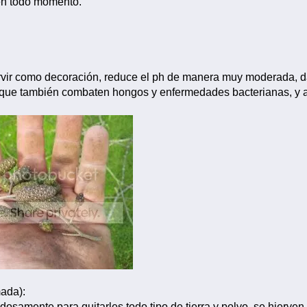
en todo momento.
o
ir como decoración, reduce el ph de manera muy moderada, da
o que también combaten hongos y enfermedades bacterianas, y a
ada):
dosamente para quitarles todo tipo de tierra y polvo, se hierve