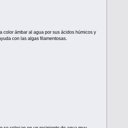
 color ámbar al agua por sus ácidos húmicos y
yuda con las algas filamentosas.
n o se colocan en un recipiente de agua muy