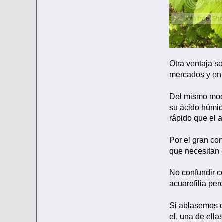
Otra ventaja s
mercados y en 
Del mismo modo
su ácido húmic
rápido que el 
Por el gran co
que necesitan 
No confundir c
acuarofilia pe
Si ablasemos d
el, una de ell