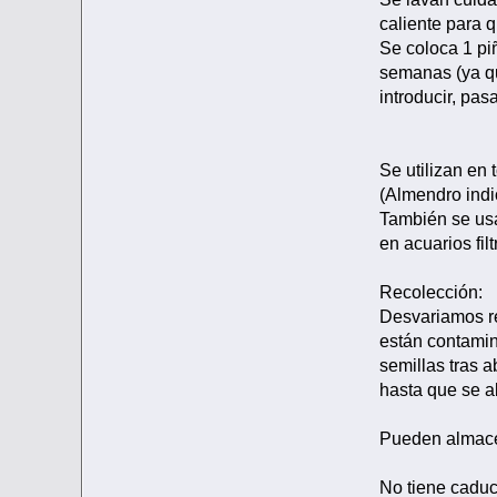
caliente para q
Se coloca 1 pi
semanas (ya qu
introducir, pa
Se utilizan en 
(Almendro indio
También se usa
en acuarios fil
Recolección:
Desvariamos re
están contamin
semillas tras a
hasta que se ab
Pueden almace
No tiene caduc