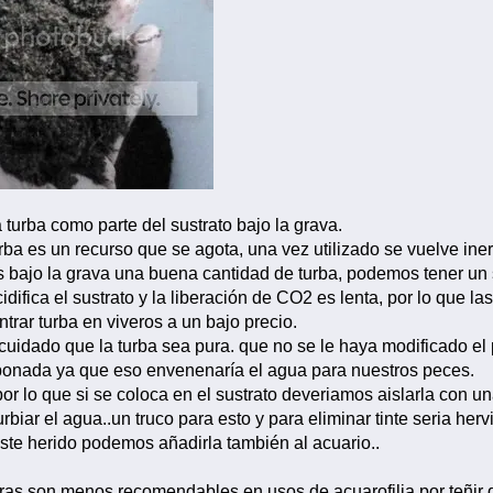
 turba como parte del sustrato bajo la grava.
ba es un recurso que se agota, una vez utilizado se vuelve inert
s bajo la grava una buena cantidad de turba, podemos tener un s
idifica el sustrato y la liberación de CO2 es lenta, por lo que 
trar turba en viveros a un bajo precio.
cuidado que la turba sea pura. que no se le haya modificado el 
bonada ya que eso envenenaría el agua para nuestros peces.
 por lo que si se coloca en el sustrato deveriamos aislarla con u
biar el agua..un truco para esto y para eliminar tinte seria her
este herido podemos añadirla también al acuario..
ras son menos recomendables en usos de acuarofilia por teñir d