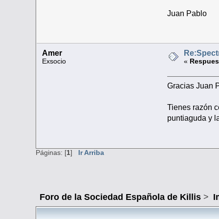
Juan Pablo
Amer
Re:Spect
Exsocio
«
Respuest
Gracias Juan 
Tienes razón c
puntiaguda y l
Páginas: [
1
]
Ir Arriba
Foro de la Sociedad Española de Killis
>
I