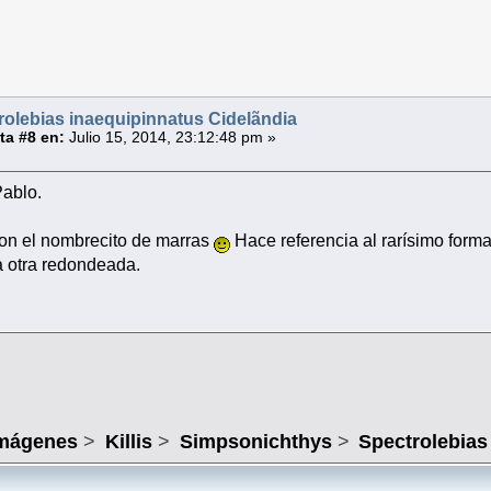
rolebias inaequipinnatus Cidelãndia
a #8 en:
Julio 15, 2014, 23:12:48 pm »
Pablo.
on el nombrecito de marras
Hace referencia al rarísimo forma
a otra redondeada.
mágenes
>
Killis
>
Simpsonichthys
>
Spectrolebias