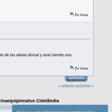
En línea
to de las aletas dorsal y anal siendo una
En línea
IMPRIMIR
« anterior
próximo »
 inaequipinnatus Cidelãndia
Ir a: