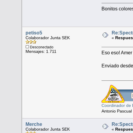
Bonitos colore
petiso5
Re:Spect
Colaborador Junta SEK
«
Respuest
Desconectado
Mensajes: 1.711
Eso eso! Amer 
Enviado desde
Coordinador de 
Antonio Pascual
Merche
Re:Spect
Colaborador Junta SEK
«
Respuest