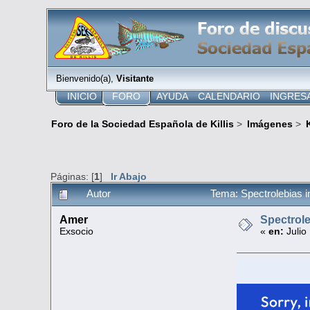
Bienvenido(a),
Visitante
INICIO
FORO
AYUDA
CALENDARIO
INGRES
Foro de la Sociedad Española de Killis
>
Imágenes
>
K
Páginas: [
1
]
Ir Abajo
Autor
Tema: Spectrolebias 
Amer
Spectrole
Exsocio
«
en:
Julio