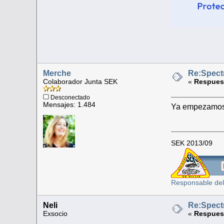
Merche
Re:Spect
Colaborador Junta SEK
«
Respuest
Desconectado
Mensajes: 1.484
Ya empezamos 
SEK 2013/09
Responsable del
Neli
Re:Spect
Exsocio
«
Respuest