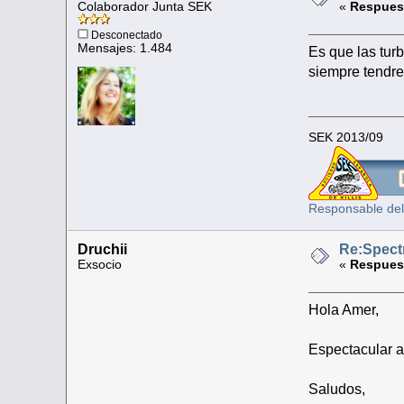
Colaborador Junta SEK
«
Respuest
Desconectado
Mensajes: 1.484
Es que las tur
siempre tend
SEK 2013/09
Responsable del
Druchii
Re:Spect
Exsocio
«
Respuest
Hola Amer,
Espectacular 
Saludos,