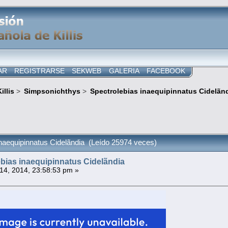
AR
REGISTRARSE
SEKWEB
GALERIA
FACEBOOK
illis
>
Simpsonichthys
>
Spectrolebias inaequipinnatus Cidelãn
inaequipinnatus Cidelãndia (Leído 25974 veces)
bias inaequipinnatus Cidelãndia
 14, 2014, 23:58:53 pm »