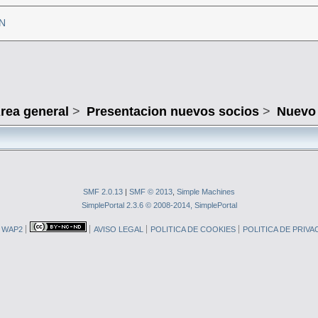
RN
rea general
>
Presentacion nuevos socios
>
Nuevo 
SMF 2.0.13
|
SMF © 2013
,
Simple Machines
SimplePortal 2.3.6 © 2008-2014, SimplePortal
WAP2
AVISO LEGAL
POLITICA DE COOKIES
POLITICA DE PRIVA