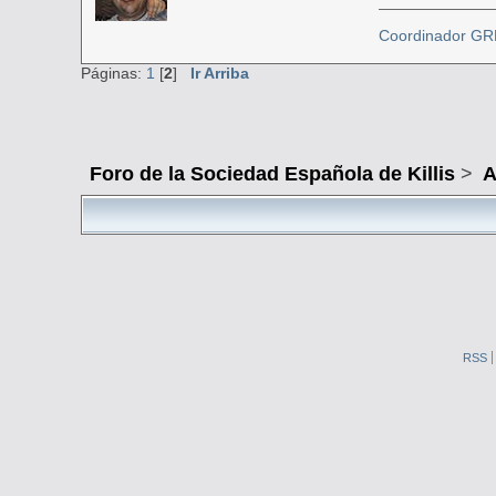
Coordinador G
Páginas:
1
[
2
]
Ir Arriba
Foro de la Sociedad Española de Killis
>
A
RSS