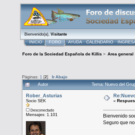
Bienvenido(a),
Visitante
INICIO
FORO
AYUDA
CALENDARIO
INGRES
Foro de la Sociedad Española de Killis
>
Area general
Páginas:
1
[
2
]
Ir Abajo
Autor
Tema: Nuevo del Grup
Rober_Asturias
Re:Nuevo
Socio SEK
«
Respues
Desconectado
Mensajes: 1.101
Bienvenido soc
Seguro que nos