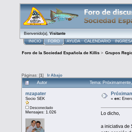
Bienvenido(a),
Visitante
INICIO
FORO
AYUDA
CALENDARIO
INGRES
Foro de la Sociedad Española de Killis
>
Grupos Regi
Páginas: [
1
]
Ir Abajo
Autor
Tema: Próximamente, 
mzapater
Próximame
Socio SEK
«
en:
Enero
Desconectado
Mensajes: 1.026
Lo dicho,
a iniciativa d