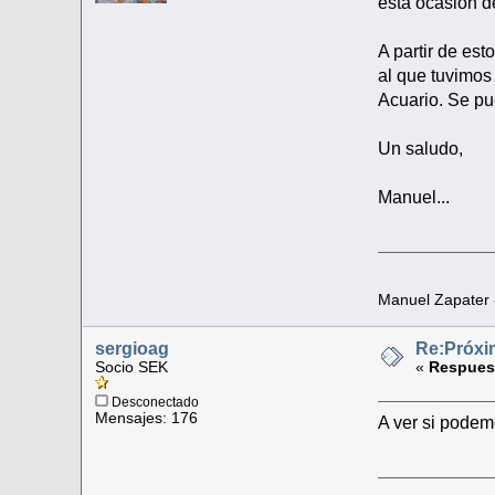
esta ocasión d
A partir de es
al que tuvimos 
Acuario. Se pu
Un saludo,
Manuel...
Manuel Zapater
sergioag
Re:Próxi
Socio SEK
«
Respuest
Desconectado
Mensajes: 176
A ver si podem