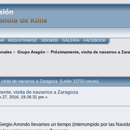
AR
REGISTRARSE
SEKWEB
GALERIA
FACEBOOK
onales
>
Grupo Aragón
>
Próximamente, visita de navarros a Zar
visita de navarros a Zaragoza (Leído 33703 veces)
nte, visita de navarros a Zaragoza
 27, 2016, 19:26:31 pm »
e Sergio Arrondo llevamos un tiempo (interrumpido por las Navid