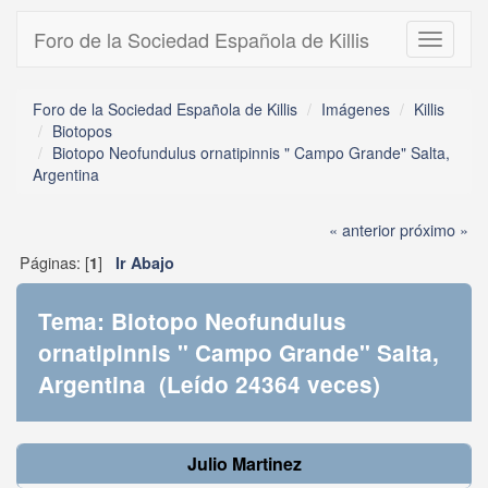
Foro de la Sociedad Española de Killis
Toggle
navigati
Foro de la Sociedad Española de Killis
Imágenes
Killis
Biotopos
Biotopo Neofundulus ornatipinnis " Campo Grande" Salta,
Argentina
« anterior
próximo »
Páginas: [
]
1
Ir Abajo
Tema: Biotopo Neofundulus
ornatipinnis " Campo Grande" Salta,
Argentina (Leído 24364 veces)
Julio Martinez