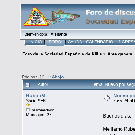
Bienvenido(a),
Visitante
INICIO
FORO
AYUDA
CALENDARIO
INGRES
Foro de la Sociedad Española de Killis
>
Area general
Páginas: [
1
]
Ir Abajo
Autor
Tema: Nuevo por seg
RubenM
Nuevo po
Socio SEK
«
en:
Abril
Desconectado
Mensajes: 27
Buenos días,
Me llamo Rubén