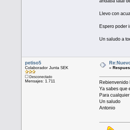
andaba fatal d
Llevo con acua
Espero poder i
Un saludo a t
petiso5
Re:Nuevo
Colaborador Junta SEK
«
Respuest
Desconectado
Mensajes: 1.711
Rebienvenido
Ya sabes que e
Para cualquie
Un saludo
Antonio