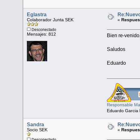
Eglastra
Re:Nuevo
Colaborador Junta SEK
«
Respuest
Desconectado
Mensajes: 812
Bien re-venido
Saludos
Eduardo
Responsable Man
Eduardo Garcia 
Sandra
Re:Nuevo
Socio SEK
«
Respuest
Desconectado