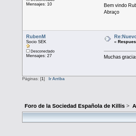
Mensajes: 10
Bem vindo Ru
Abraço
RubenM
Re:Nuevo
Socio SEK
«
Respuest
Desconectado
Mensajes: 27
Muchas gracias
Páginas: [
1
]
Ir Arriba
Foro de la Sociedad Española de Killis
>
A