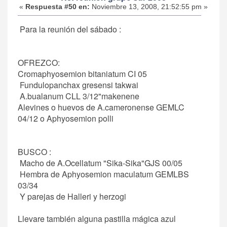
«
Respuesta #50 en:
Noviembre 13, 2008, 21:52:55 pm »
Para la reunión del sábado :
OFREZCO:
Cromaphyosemion bitaniatum CI 05
Fundulopanchax gresensi takwai
A.bualanum CLL 3/12"makenene
Alevines o huevos de A.cameronense GEMLC
04/12 o Aphyosemion polli
BUSCO :
Macho de A.Ocellatum "Sika-Sika"GJS 00/05
Hembra de Aphyosemion maculatum GEMLBS
03/34
Y parejas de Halleri y herzogi
Llevare también alguna pastilla mágica azul