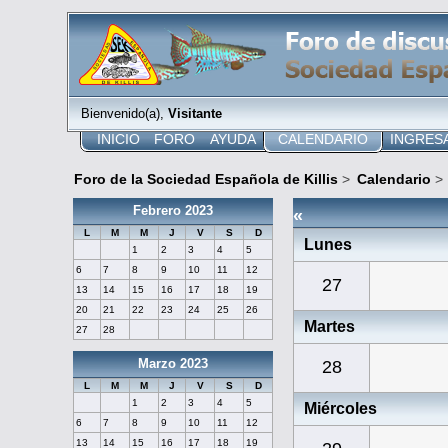
Bienvenido(a),
Visitante
INICIO
FORO
AYUDA
CALENDARIO
INGRES
Foro de la Sociedad Española de Killis
>
Calendario
>
Febrero 2023
«
L
M
M
J
V
S
D
Lunes
1
2
3
4
5
6
7
8
9
10
11
12
27
13
14
15
16
17
18
19
20
21
22
23
24
25
26
Martes
27
28
Marzo 2023
28
L
M
M
J
V
S
D
1
2
3
4
5
Miércoles
6
7
8
9
10
11
12
13
14
15
16
17
18
19