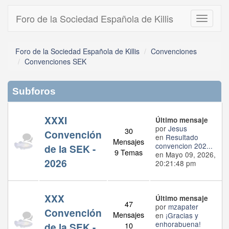
Foro de la Sociedad Española de Killis
Toggle
navigati
Foro de la Sociedad Española de Killis
Convenciones
Convenciones SEK
Subforos
XXXI
Último mensaje
por
Jesus
30
Convención
en
Resultado
Mensajes
convencion 202...
de la SEK -
9 Temas
en Mayo 09, 2026,
2026
20:21:48 pm
XXX
Último mensaje
47
por
mzapater
Convención
Mensajes
en
¡Gracias y
enhorabuena!
de la SEK -
10