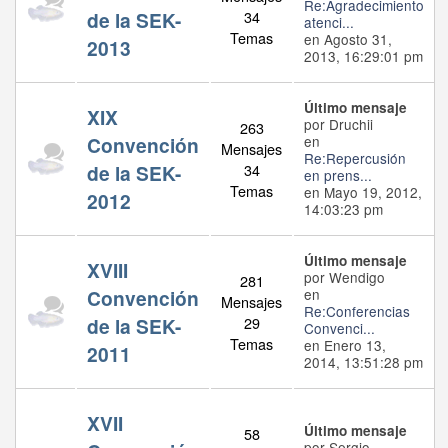
Re:Agradecimiento
de la SEK-
34
atenci...
Temas
en Agosto 31,
2013
2013, 16:29:01 pm
Último mensaje
XIX
por Druchii
263
Convención
en
Mensajes
Re:Repercusión
de la SEK-
34
en prens...
Temas
en Mayo 19, 2012,
2012
14:03:23 pm
Último mensaje
XVIII
por Wendigo
281
Convención
en
Mensajes
Re:Conferencias
de la SEK-
29
Convenci...
Temas
en Enero 13,
2011
2014, 13:51:28 pm
XVII
Último mensaje
58
por Sergio