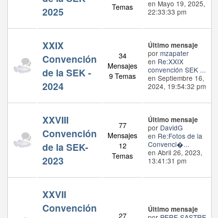
en Mayo 19, 2025,
Temas
2025
22:33:33 pm
XXIX
Último mensaje
por
mzapater
34
Convención
en
Re:XXIX
Mensajes
convención SEK ...
de la SEK -
9 Temas
en Septiembre 16,
2024
2024, 19:54:32 pm
XXVIII
Último mensaje
77
por
DavidG
Convención
Mensajes
en
Re:Fotos de la
Convenci�...
de la SEK-
12
en Abril 26, 2023,
Temas
2023
13:41:31 pm
XXVII
Convención
Último mensaje
27
por
PERE SASTRE