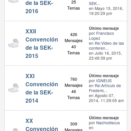
de la SEK-
25
SEK...
Temas
en Mayo 15, 2016,
2016
19:20:29 pm
Último mensaje
XXII
por
Francisco
426
Convención
Lopez
Mensajes
en
Re:Video de las
de la SEK-
40
conferen...
Temas
en Julio 16, 2015,
2015
23:49:39 pm
XXI
Último mensaje
760
por
IGNEUS
Convención
Mensajes
en
Re:Artículo de
Frederic...
de la SEK-
46
en Agosto 07,
Temas
2014
2014, 11:29:05 am
Último mensaje
XX
por
Nachodiscus
309
Convención
en
Mensajes