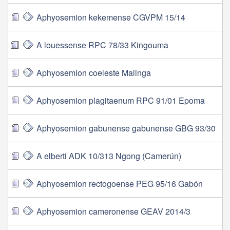
Aphyosemion kekemense CGVPM 15/14
A louessense RPC 78/33 Kingouma
Aphyosemion coeleste Malinga
Aphyosemion plagitaenum RPC 91/01 Epoma
Aphyosemion gabunense gabunense GBG 93/30
A elberti ADK 10/313 Ngong (Camerún)
Aphyosemion rectogoense PEG 95/16 Gabón
Aphyosemion cameronense GEAV 2014/3