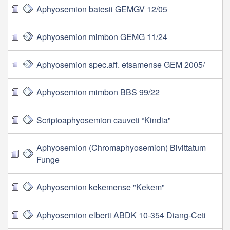
Aphyosemion batesii GEMGV 12/05
Aphyosemion mimbon GEMG 11/24
Aphyosemion spec.aff. etsamense GEM 2005/
Aphyosemion mimbon BBS 99/22
Scriptoaphyosemion cauveti “Kindia"
Aphyosemion (Chromaphyosemion) Bivittatum
Funge
Aphyosemion kekemense "Kekem"
Aphyosemion elberti ABDK 10-354 Diang-Ceti