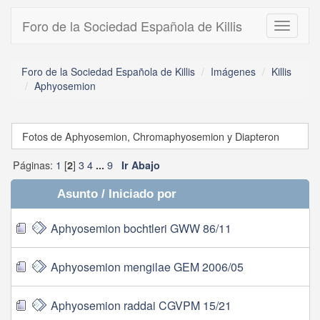
Foro de la Sociedad Española de Killis
Toggle
navigati
Foro de la Sociedad Española de Killis
Imágenes
Killis
Aphyosemion
Fotos de Aphyosemion, Chromaphyosemion y Diapteron
Páginas:
1
[
]
3
4
9
2
...
Ir Abajo
Asunto
/
Iniciado por
Aphyosemion bochtleri GWW 86/11
Aphyosemion mengilae GEM 2006/05
Aphyosemion raddai CGVPM 15/21