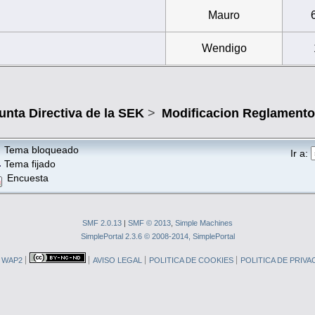
Mauro
Wendigo
unta Directiva de la SEK
>
Modificacion Reglamento
Tema bloqueado
Ir a:
Tema fijado
Encuesta
SMF 2.0.13
|
SMF © 2013
,
Simple Machines
SimplePortal 2.3.6 © 2008-2014, SimplePortal
WAP2
AVISO LEGAL
POLITICA DE COOKIES
POLITICA DE PRIVA