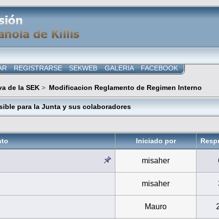
AR
REGISTRARSE
SEKWEB
GALERIA
FACEBOOK
va de la SEK
>
Modificacion Reglamento de Regimen Interno
isible para la Junta y sus colaboradores
nto
Iniciado por
Resp
misaher
misaher
Mauro