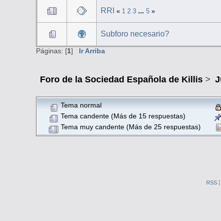
RRI
«
1
2
3
...
5
»
Subforo necesario?
Páginas: [
1
]
Ir Arriba
Foro de la Sociedad Española de Killis
>
J
Tema normal
Tema candente (Más de 15 respuestas)
Tema muy candente (Más de 25 respuestas)
RSS