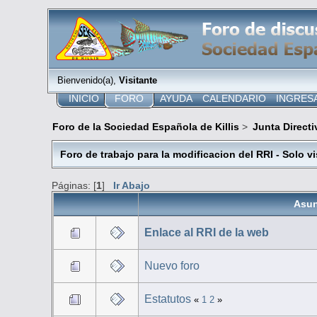
Bienvenido(a),
Visitante
INICIO
FORO
AYUDA
CALENDARIO
INGRES
Foro de la Sociedad Española de Killis
>
Junta Directi
Foro de trabajo para la modificacion del RRI - Solo v
Páginas: [
1
]
Ir Abajo
Asu
Enlace al RRI de la web
Nuevo foro
Estatutos
«
1
2
»