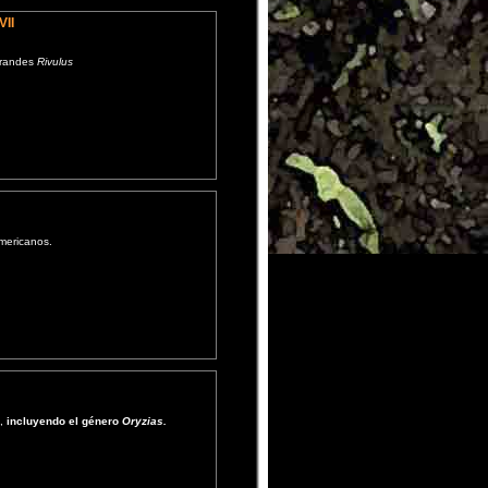
VII
grandes
Rivulus
mericanos.
s,
incluyendo el género
Oryzias.