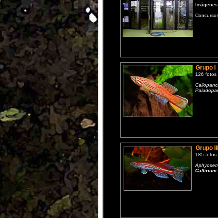
Imágenes 
Concursos,
Grupo I
126 fotos
Callopanc
Paludopa
Grupo II
185 fotos
Aphyosem
Callirium
.