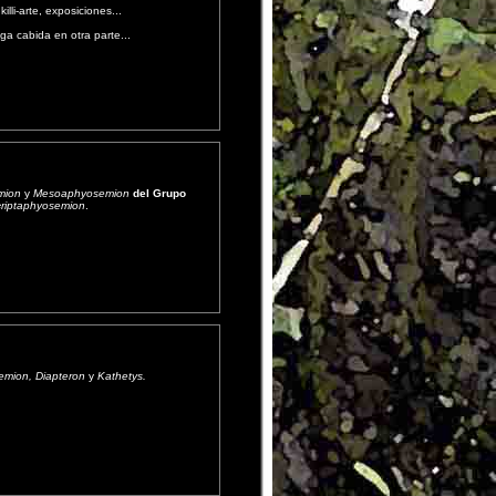
killi-arte, exposiciones...
ga cabida en otra parte...
mion
y
Mesoaphyosemion
del Grupo
riptaphyosemion
.
mion, Diapteron
y
Kathetys.