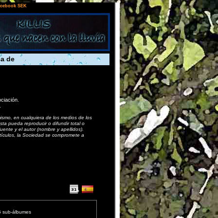
cebook SEK
a de
s de la SEK
ciación.
.
ismo, en cualquiera de los medios de los
a pueda reproducir o difundir total o
uente y el autor (nombre y apellidos).
rtículos, la Sociedad se compromete a
a
5 sub-álbumes