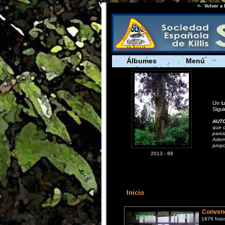
<- Volver a 
Álbumes
Menú
Un l
Sigui
AUT
que d
parci
Ademá
propo
2013 - 89
Inicio
Conven
1676 foto