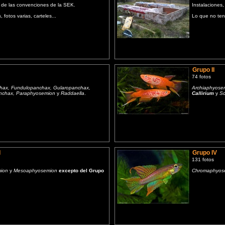
de las convenciones de la SEK.
Instalaciones, 
 fotos varias, carteles...
Lo que no ten
Grupo II
74 fotos
hax, Fundulopanchax, Gularopanchax,
Archiaphyose
nchax, Paraphyosemion
y
Raddaella
.
Callirium
y
Sc
I
Grupo IV
131 fotos
ion
y
Mesoaphyosemion
excepto del Grupo
Chromaphyose