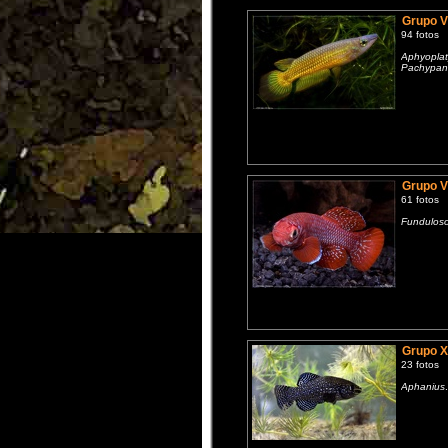
Grupo 
94 fotos
Aphyoplat
Pachypan
Grupo VI
61 fotos
Fundulos
Grupo 
23 fotos
Aphanius
.