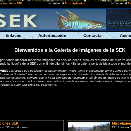
la
Web de la SEK
<- Volver al
Foro Aphanius
<- Volver al
Fa
Enlaces
Autenticación
Contactar
Acerc
Bienvenidos a la Galería de imágene
ugar donde atesorar mediante imágenes no solo los peces, sino los recuerdos de nuestra aso
endo la filosofía de la SEK con el fin de difundir los killis la galería será visible a todo el mundo
ORES:
Los socios que publiquen cualquier imagen, video, texto o documento como autores del m
ispone la Sociedad, dan su consentimiento expreso a la Sociedad Española de Killis para que ést
almente los mismos, siempre que lo haga con carácter divulgativo, sin ánimo de lucro y se cite la f
s, en el caso de que los mismos sean utilizados en la realización de traducciones, trabajos o a
rcionar al autor una copia del documento.
ciones SEK
Misceláne
s en 30 sub-álbumes
371 fotos en 