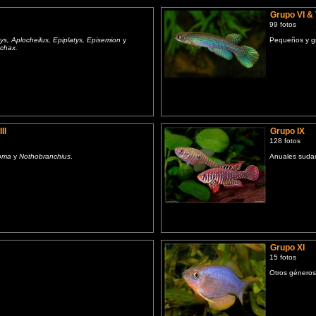
V
Grupo VI & 
99 fotos
ys, Aplocheilus, Epiplatys, Episemion
y
Pequeños y 
chax.
II
Grupo IX
128 fotos
oma
y
Nothobranchius
.
Anuales suda
X
Grupo XI
15 fotos
Otros género