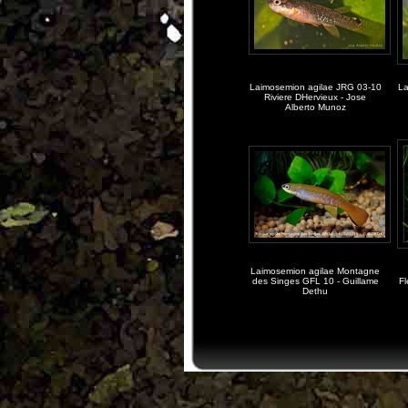
Laimosemion agilae JRG 03-10
La
Riviere DHervieux - Jose
Alberto Munoz
Laimosemion agilae Montagne
des Singes GFL 10 - Guillame
Fl
Dethu