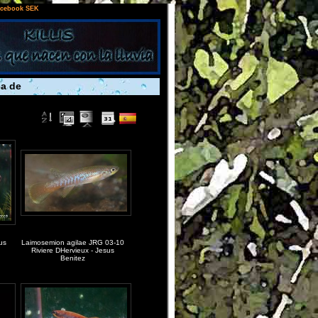
cebook SEK
a de
us
Laimosemion agilae JRG 03-10
Riviere DHervieux - Jesus
Benitez