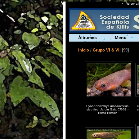
<- Volver a 
Álbumes
Menú
Inicio
/
Grupo VI & VII
[99]
Cynodonichthys uroflammeus
C
siegfriedi Jardin Gaia CR-03 -
s
Hristo Hristov