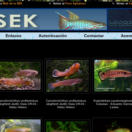
la
Web de la SEK
<- Volver al
Foro Aphanius
<- Volver al
Fa
Enlaces
Autenticación
Contactar
Acerc
ynodonichthys uroflammeus
Cynodonichthys uruflammeus
Kryptolebias caudomarginat
iegfriedi Jardin Gaia CR-03 -
siegfriedi Jardin Gaia CR-03 -
Cubatao - Eduardo Garcia
Hristo Hristov
Hristo Hristov
Lastra