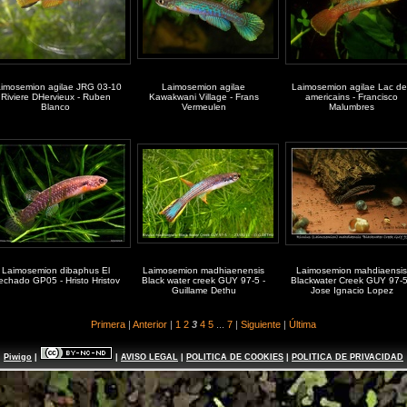
imosemion agilae JRG 03-10
Laimosemion agilae
Laimosemion agilae Lac de
Riviere DHervieux - Ruben
Kawakwani Village - Frans
americains - Francisco
Blanco
Vermeulen
Malumbres
Laimosemion dibaphus El
Laimosemion madhiaenensis
Laimosemion mahdiaensis
echado GP05 - Hristo Hristov
Black water creek GUY 97-5 -
Blackwater Creek GUY 97-5
Guillame Dethu
Jose Ignacio Lopez
Primera
|
Anterior
|
1
2
3
4
5
...
7
|
Siguiente
|
Última
Piwigo
|
|
AVISO LEGAL
|
POLITICA DE COOKIES
|
POLITICA DE PRIVACIDAD