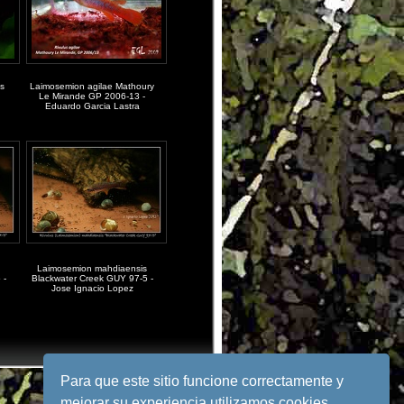
s
Laimosemion agilae Mathoury
Le Mirande GP 2006-13 -
Eduardo Garcia Lastra
Laimosemion mahdiaensis
 -
Blackwater Creek GUY 97-5 -
Jose Ignacio Lopez
Para que este sitio funcione correctamente y
mejorar su experiencia utilizamos cookies.