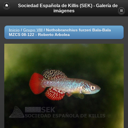
Sociedad Española de Killis (SEK) - Galería de
imágenes
Inicio
/
Grupo VIII
/
Nothobranchius furzeri Bala-Bala
MZCS 08-122 - Roberto Arbolea