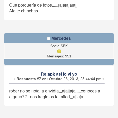
Que porquería de fotos......jajajajajajj
Ala te chinchas
Mercedes
Socio SEK
Mensajes: 951
Re:apk asi lo vi yo
«
Respuesta #7 en:
Octubre 26, 2013, 23:44:44 pm »
rober no se nota la envidia,,,ajajjaja.....conoces a
alguno??...nos tragimos la mitad,,,ajjaja