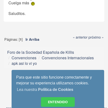
Cuelga más
Saluditos.
« anterior
próximo »
Páginas: [
]
1
Ir Arriba
Foro de la Sociedad Española de Killis
Convenciones
Convenciones Internacionales
apk asi lo vi yo
Para que este sitio funcione correctamente y
mejorar su experiencia utilizamos cookies.
Lea nuestra
Política de Cookies
Tema móvil basado en Reboot 2.0.1 de StudioCrimes
SMF 2.0.13
|
SMF © 2013
,
Simple Machines
ENTENDIDO
SimplePortal 2.3.6 © 2008-2014, SimplePortal