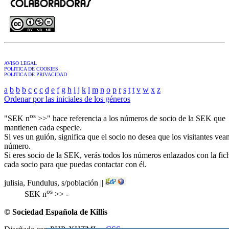
AVISO LEGAL
POLITICA DE COOKIES
POLITICA DE PRIVACIDAD
a
b
b
b
c
c
c
d
e
f
g
h
i
j
k
l
m
n
o
p
r
s
t
t
v
w
x
z
Ordenar por las iniciales de los géneros
os
"SEK n
>>" hace referencia a los números de socio de la SEK que
mantienen cada especie.
Si ves un guión, significa que el socio no desea que los visitantes vea
número.
Si eres socio de la SEK, verás todos los números enlazados con la fic
cada socio para que puedas contactar con él.
julisia, Fundulus,
s/población
||
os
SEK n
>> -
© Sociedad Española de Killis