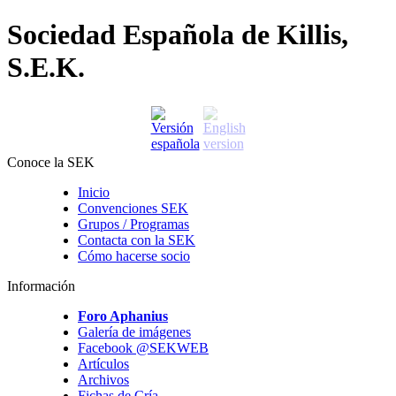
Sociedad Española de Killis,
S.E.K.
Conoce la SEK
Inicio
Convenciones SEK
Grupos / Programas
Contacta con la SEK
Cómo hacerse socio
Información
Foro Aphanius
Galería de imágenes
Facebook @SEKWEB
Artículos
Archivos
Fichas de Cría