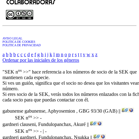
AVISO LEGAL
POLITICA DE COOKIES
POLITICA DE PRIVACIDAD
a
b
b
b
c
c
c
d
e
f
g
h
i
j
k
l
m
n
o
p
r
s
t
t
v
w
x
z
Ordenar por las iniciales de los géneros
os
"SEK n
>>" hace referencia a los números de socio de la SEK que
mantienen cada especie.
Si ves un guión, significa que el socio no desea que los visitantes vea
número.
Si eres socio de la SEK, verás todos los números enlazados con la fic
cada socio para que puedas contactar con él.
gabunense gabunense, Aphyosemion ,
GBG 93/30 (GAB)
||
os
SEK n
>> -
gardneri clauseni, Fundulopanchax,
Akuré
||
os
SEK n
>> - | -
gardneri gardneri, Fundulopanchax,
Nsukka
||