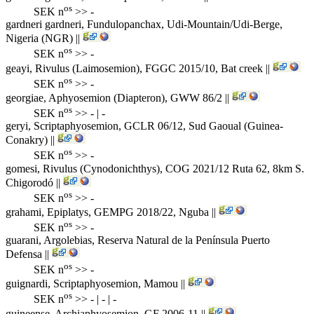
os
SEK n
>> -
gardneri gardneri, Fundulopanchax,
Udi-Mountain/Udi-Berge,
Nigeria (NGR)
||
os
SEK n
>> -
geayi, Rivulus (Laimosemion),
FGGC 2015/10, Bat creek
||
os
SEK n
>> -
georgiae, Aphyosemion (Diapteron),
GWW 86/2
||
os
SEK n
>> - | -
geryi, Scriptaphyosemion,
GCLR 06/12, Sud Gaoual (Guinea-
Conakry)
||
os
SEK n
>> -
gomesi, Rivulus (Cynodonichthys),
COG 2021/12 Ruta 62, 8km S.
Chigorodó
||
os
SEK n
>> -
grahami, Epiplatys,
GEMPG 2018/22, Nguba
||
os
SEK n
>> -
guarani, Argolebias,
Reserva Natural de la Península Puerto
Defensa
||
os
SEK n
>> -
guignardi, Scriptaphyosemion,
Mamou
||
os
SEK n
>> - | - | -
guineense, Archiaphyosemion,
GF 2006-11
||