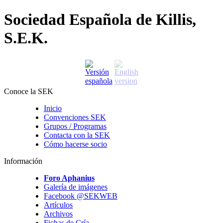
Sociedad Española de Killis,
S.E.K.
Conoce la SEK
Inicio
Convenciones SEK
Grupos / Programas
Contacta con la SEK
Cómo hacerse socio
Información
Foro Aphanius
Galería de imágenes
Facebook @SEKWEB
Artículos
Archivos
Fichas de Cría